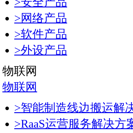
>安全产品
>网络产品
>软件产品
>外设产品
物联网
物联网
>智能制造线边搬运解
>RaaS运营服务解决方