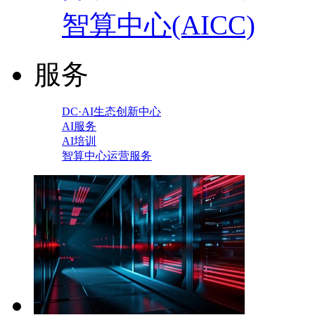
智算中心(AICC)
服务
DC·AI生态创新中心
AI服务
AI培训
智算中心运营服务