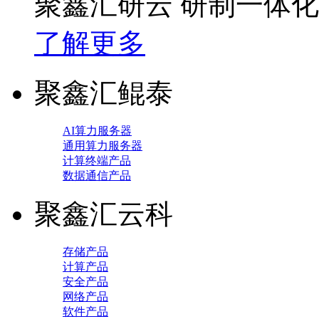
聚鑫汇研云 研制一体
了解更多
聚鑫汇鲲泰
AI算力服务器
通用算力服务器
计算终端产品
数据通信产品
聚鑫汇云科
存储产品
计算产品
安全产品
网络产品
软件产品