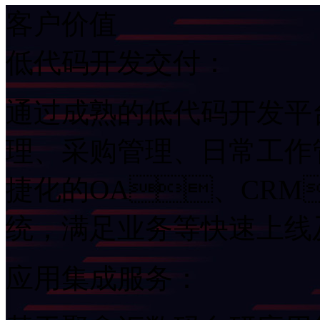
客户价值
低代码开发交付：
通过成熟的低代码开发平台
理、采购管理、日常
捷化的OA、CRM
统，满足业务等快速上
应用集成服务：