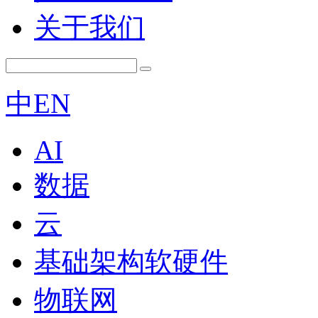
关于我们
中
EN
AI
数据
云
基础架构软硬件
物联网