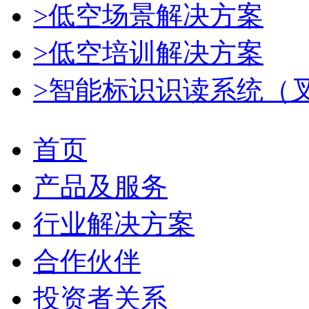
>低空场景解决方案
>低空培训解决方案
>智能标识识读系统（
首页
产品及服务
行业解决方案
合作伙伴
投资者关系