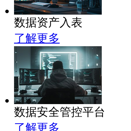
数据资产入表
了解更多
数据安全管控平台
了解更多