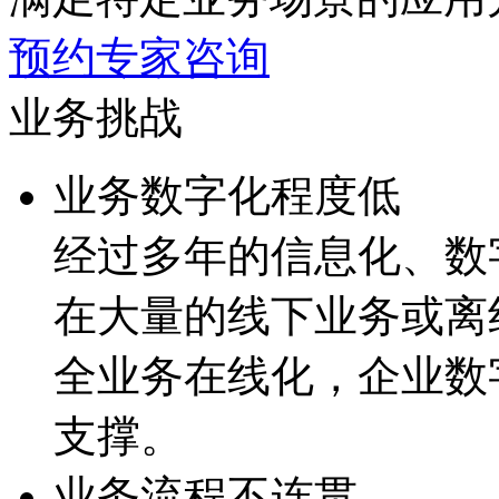
预约专家咨询
业务挑战
业务数字化程度低
经过多年的信息化、
在大量的线下业务或离线流
全业务在线化，企
支撑。
业务流程不连贯