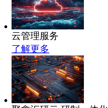
云管理服务
了解更多